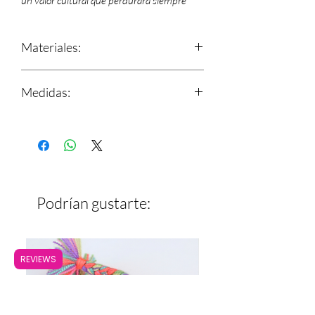
un valor cultural que perdurará siempre**
Materiales:
Bolsa de Palma
Medidas:
Adornos de Estambre
Largo: 35 cm
Alto: 25 cm (sin asas)
*Cierra con velcro blanco
Podrían gustarte:
REVIEWS