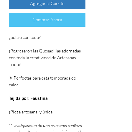
Agregar al Carrito
Comprar Ahora
¿Sola o con todo?
¡Regresaron las Quesadillas adornadas
con toda la creatividad de Artesanas
Triqui!
☀ Perfectas para esta temporada de
calor.
Tejida por: Faustina
¡Pieza artesanal y única!
**La adquisición de una artesanía conlleva