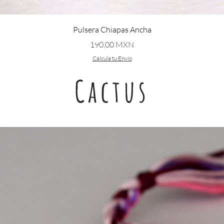
Vista rápida
Pulsera Chiapas Ancha
Precio
190,00 MXN
Calcula tu Envío
Cactus