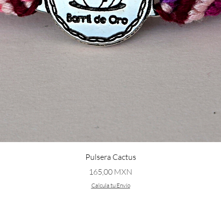
Vista rápida
Pulsera Cactus
Precio
165,00 MXN
Calcula tu Envío