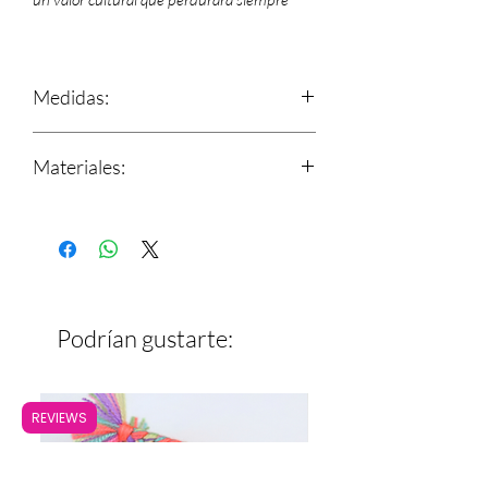
Medidas:
9cm x 8cm
Materiales:
9cm x 5cm
8cm x 6cm
Telar de cintura con estambre
Base de manta
Podrían gustarte:
REVIEWS