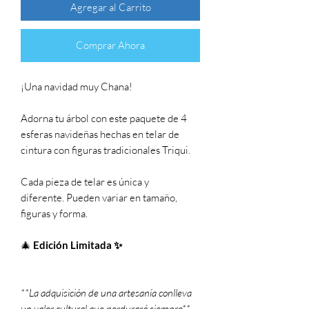
Agregar al Carrito
Comprar Ahora
¡Una navidad muy Chana!
Adorna tu árbol con este paquete de 4
esferas navideñas hechas en telar de
cintura con figuras tradicionales Triqui.
Cada pieza de telar es única y
diferente. Pueden variar en tamaño,
figuras y forma.
🎄
Edición Limitada ✨
**La adquisición de una artesanía conlleva
un valor cultural que perdurará siempre**