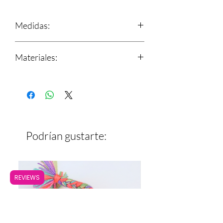
Medidas:
7cm x 5cm
Materiales:
Telar de cintura con estambre
Base de manta
Podrían gustarte:
REVIEWS