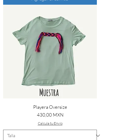
Playera Oversize
Precio
430,00 MXN
Calcula tu Envío