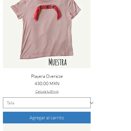
Playera Oversize
Precio
430,00 MXN
Calcula tu Envío
Agregar al carrito