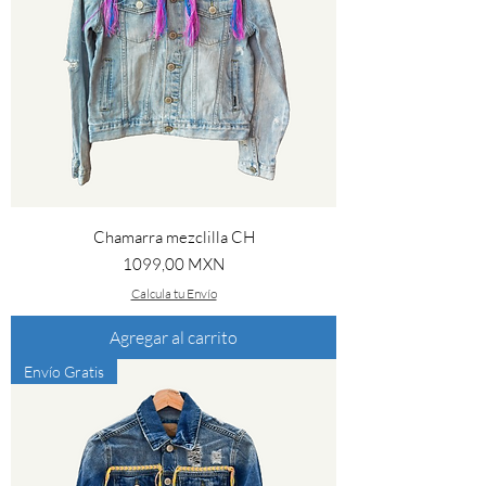
Chamarra mezclilla CH
Precio
1099,00 MXN
Calcula tu Envío
Agregar al carrito
Envío Gratis