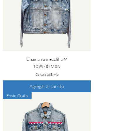
Chamarra mezclilla M
Precio
1099,00 MXN
Calcula tu Envío
Agregar al carrito
Envío Gratis