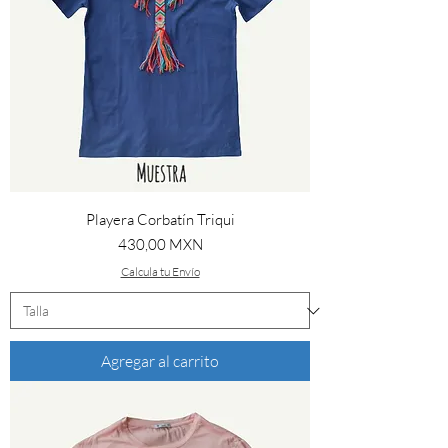
Playera Corbatín Triqui
Precio
430,00 MXN
Calcula tu Envío
Agregar al carrito