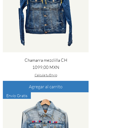
Chamarra mezclilla CH
Precio
1099,00 MXN
Calcula tu Envío
Agregar al carrito
Envío Gratis