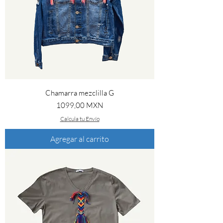
Chamarra mezclilla G
Precio
1099,00 MXN
Calcula tu Envío
Agregar al carrito