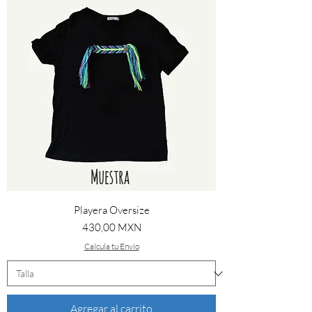
Playera Oversize
Precio
430,00 MXN
Calcula tu Envío
Agregar al carrito