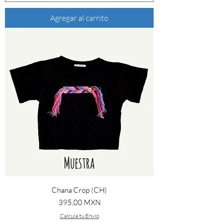
Agregar al carrito
Chana Crop (CH)
Precio
395,00 MXN
Calcula tu Envío