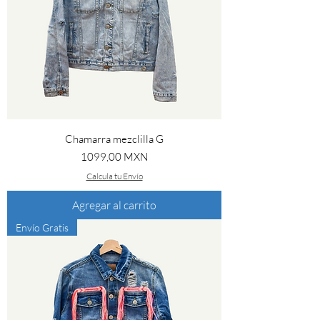
Chamarra mezclilla G
Precio
1099,00 MXN
Calcula tu Envío
Agregar al carrito
Envío Gratis