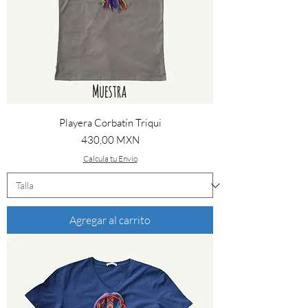
Playera Corbatín Triqui
Precio
430,00 MXN
Calcula tu Envío
Agregar al carrito