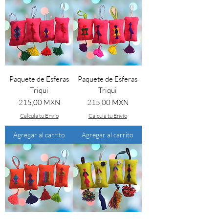
Paquete de Esferas
Paquete de Esferas
Triqui
Triqui
Precio
Precio
215,00 MXN
215,00 MXN
Calcula tu Envío
Calcula tu Envío
Agregar al carrito
Agregar al carrito