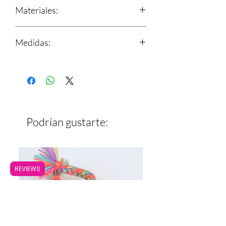
Materiales:
Abanico de palma con agarradera de
Medidas:
carrizo
Adornos de estambre
Diámetro: 22 cm
Podrían gustarte:
REVIEWS