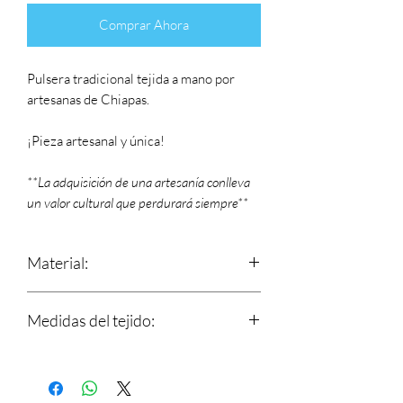
Comprar Ahora
Pulsera tradicional tejida a mano por
artesanas de Chiapas.
¡Pieza artesanal y única!
**La adquisición de una artesanía conlleva
un valor cultural que perdurará siempre**
Material:
Estambre
Medidas del tejido:
Largo: 17.5 cm
Ancho: 3 cm