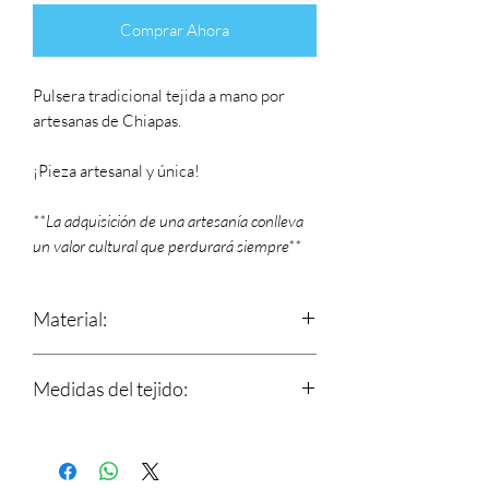
Comprar Ahora
Pulsera tradicional tejida a mano por
artesanas de Chiapas.
¡Pieza artesanal y única!
**La adquisición de una artesanía conlleva
un valor cultural que perdurará siempre**
Material:
Estambre
Medidas del tejido:
Largo: 16.5 cm
Ancho: 3 cm