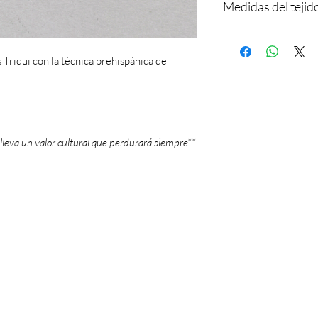
Medidas del tejid
ajusta a tu muñeca
Dije de resina.
Largo: 15 cm
Ancho: 7 mm
 Triqui con la técnica prehispánica de
lleva un valor cultural que perdurará siempre**