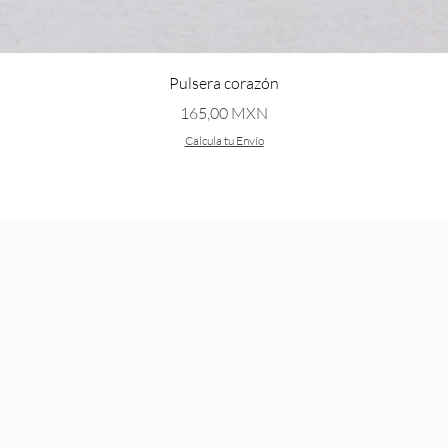
Vista rápida
Pulsera corazón
Precio
165,00 MXN
Calcula tu Envío