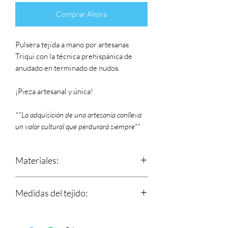
Comprar Ahora
Pulsera tejida a mano por artesanas
Triqui con la técnica prehispánica de
anudado en terminado de nudos.
¡Pieza artesanal y única!
**La adquisición de una artesanía conlleva
un valor cultural que perdurará siempre**
Materiales:
Hilos 100% de algodón y nudo
Medidas del tejido:
corredizo que se ajusta a tu muñeca.
Dije de metal.
Largo: 16 cm
Ancho: 1.2 cm