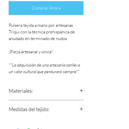
Comprar Ahora
Pulsera tejida a mano por artesanas
Triqui con la técnica prehispánica de
anudado en terminado de nudos.
¡Pieza artesanal y única!
**La adquisición de una artesanía conlleva
un valor cultural que perdurará siempre**
Materiales:
Hilos 100% de algodón y nudo
Medidas del tejido:
corredizo que se ajusta a tu muñeca.
Dije en chapa de oro.
Largo: 14 cm (incluyendo el dije)
Ancho: 7 mm