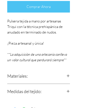
Comprar Ahora
Pulsera tejida a mano por artesanas
Triqui con la técnica prehispánica de
anudado en terminado de nudos.
¡Pieza artesanal y única!
**La adquisición de una artesanía conlleva
un valor cultural que perdurará siempre**
Materiales:
Hilos 100% de algodón y nudo
Medidas del tejido:
corredizo que se ajusta a tu muñeca.
Dije de metal.
Largo: 15.5 cm
Ancho: 1 cm