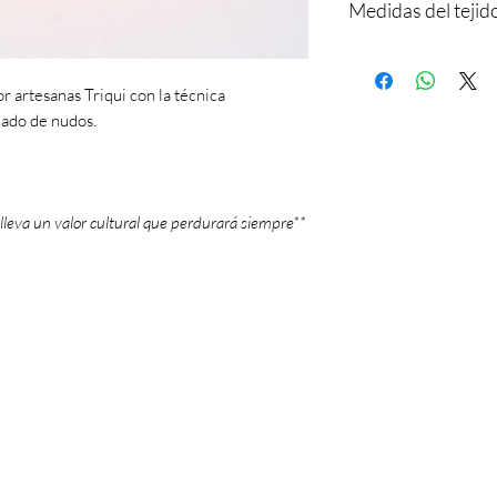
Medidas del tejid
Largo: 16.5 cm
Ancho: 3 cm
or artesanas Triqui con la técnica
ado de nudos.
lleva un valor cultural que perdurará siempre**