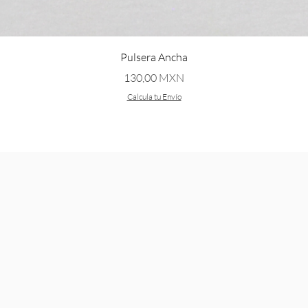
Vista rápida
Pulsera Ancha
Precio
130,00 MXN
Calcula tu Envío