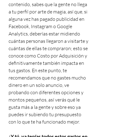
contenido, sabes que la gente no llega 
a tu perfil por arte de magia, así que, si 
alguna vez has pagado publicidad en 
Facebook, Instagram o Google 
Analytics, deberías estar midiendo 
cuántas personas llegaron a visitarte y 
¿Quieres saber más sobre Artesanía y
cuántas de ellas te compraron; esto se 
Negocios Innovadores? ¡Te enviaremos
conoce como Costo por Adquisición y 
las próximas notas!
definitivamente también impacta en 
tus gastos. En este punto, te 
recomendamos que no gastes mucho 
dinero en un solo anuncio, ve 
probando con diferentes opciones y 
montos pequeños, así verás qué le 
Suscribirme
gusta más a la gente y sobre eso ya 
puedes ir subiendo tu presupuesto 
con lo que te ha funcionado mejor.
¿Y tú, ya tenías todos estos gastos en 