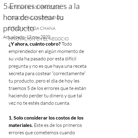
5 Errores comunes a la
ARTESANÍA Y SU PROCESO
hora de costear tu
CONOCE A LAS ARTESANAS
producto
ESTILO Y MODA CHANA
Actualizado:
12 nov 2020
INNOVACIÓN EN EL NEGOCIO
¿Y ahora, cuánto cobro?
Todo 
emprendedor en algún momento de 
su vida ha pasado por esta difícil 
pregunta y no es que haya una receta 
secreta para costear “correctamente” 
tu producto, pero el día de hoy les 
traemos 5 de los errores que te están 
haciendo perder tu dinero y que tal 
vez no te estés dando cuenta.
1. Solo considerar los costos de los 
materiales.
Este es de los primeros 
errores que cometemos cuando 