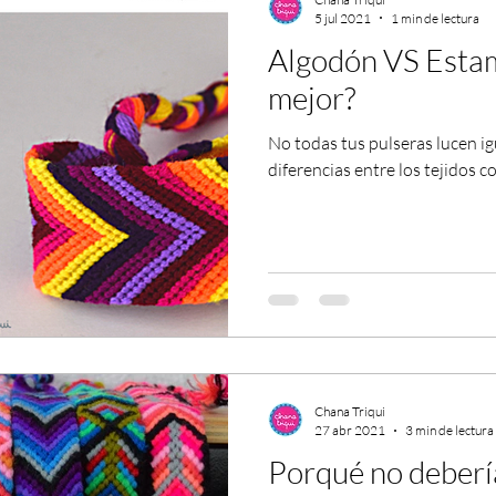
5 jul 2021
1 min de lectura
Algodón VS Estam
mejor?
No todas tus pulseras lucen ig
diferencias entre los tejidos 
Chana Triqui
27 abr 2021
3 min de lectura
Porqué no debería