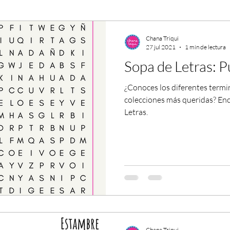
Chana Triqui
27 jul 2021
1 min de lectura
Sopa de Letras: P
¿Conoces los diferentes termin
colecciones más queridas? Encuéntralos en nuestra Sopa de
Letras.
Chana Triqui