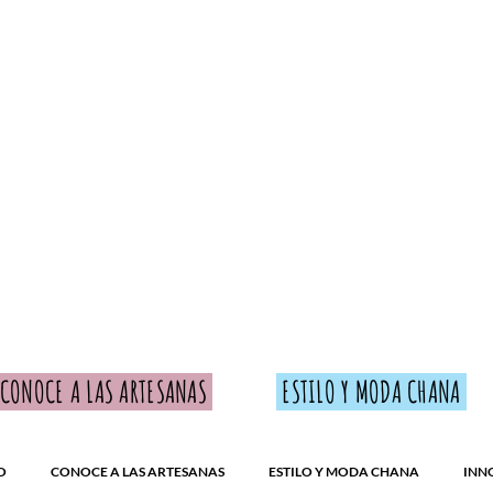
Inicio
Blog
Tienda
Ventas Cor
CONOCE A LAS ARTESANAS
ESTILO Y MODA CHANA
O
CONOCE A LAS ARTESANAS
ESTILO Y MODA CHANA
INN