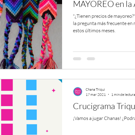
MAYOREO en la 
"¿Tienen precios de mayoreo?"
la pregunta más frecuente en 
estos últimos meses.
Chana Triqui
17 mar 2021
1 min de lectur
Crucigrama Triqu
¡Vamos a jugar Chanas! ¿Podr