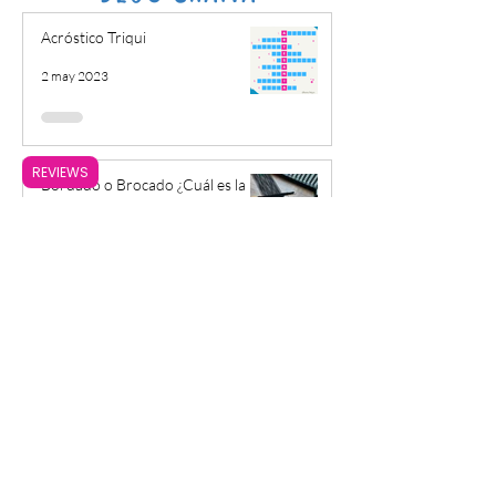
Acróstico Triqui
2 may 2023
REVIEWS
Bordado o Brocado ¿Cuál es la
diferencia?
16 mar 2023
Viva Chana, ¡Viva Magenta!
12 ene 2023
Mis Pulseras ¿se lavan?