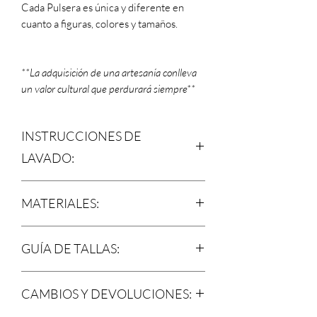
Cada Pulsera es única y diferente en
cuanto a figuras, colores y tamaños.
**La adquisición de una artesanía conlleva
un valor cultural que perdurará siempre**
INSTRUCCIONES DE
LAVADO:
Lavar a mano o en ciclo delicado con
MATERIALES:
agua fría.
No usar cloro ni blanqueador.
Playera
No lavar en seco.
GUÍA DE TALLAS:
93% Viscosa
Planchar a baja temperatura.
7% Elastano
Medidas de la Playera (cm):
Pulsera
CAMBIOS Y DEVOLUCIONES:
Estambre
Talla
Ancho
Largo