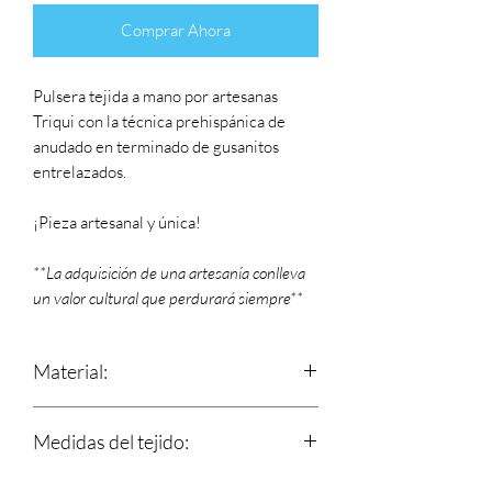
Comprar Ahora
Pulsera tejida a mano por artesanas
Triqui con la técnica prehispánica de
anudado en terminado de gusanitos
entrelazados.
¡Pieza artesanal y única!
**La adquisición de una artesanía conlleva
un valor cultural que perdurará siempre**
Material:
Hilos 100% de algodón y nudo
Medidas del tejido:
corredizo que se ajusta a tu muñeca.
Largo: 17 cm