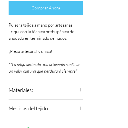
Comprar Ahora
Pulsera tejida a mano por artesanas
Triqui con la técnica prehispánica de
anudado en terminado de nudos.
¡Pieza artesanal y única!
**La adquisición de una artesanía conlleva
un valor cultural que perdurará siempre**
Materiales:
Hilos 100% de algodón y nudo
Medidas del tejido:
corredizo que se ajusta a tu muñeca.
Dije de metal.
Largo: 15.5 cm
Ancho: 8 mm