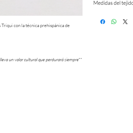
Medidas del tejid
ajusta a tu muñeca
Dije de metal.
Largo: 16.5 cm
Ancho: 8 mm
 Triqui con la técnica prehispánica de
lleva un valor cultural que perdurará siempre**