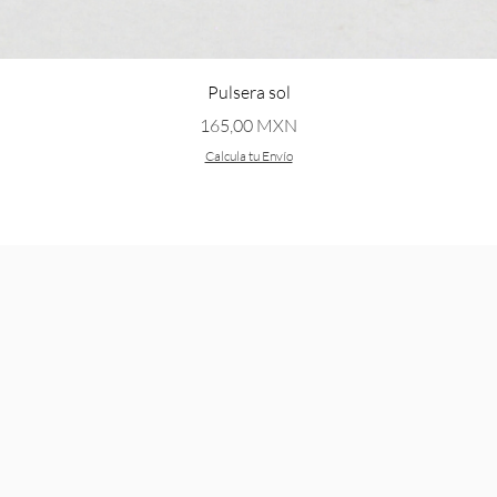
Vista rápida
Pulsera sol
Precio
165,00 MXN
Calcula tu Envío