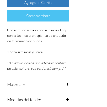
Agregar al Carrito
Comprar Ahora
Collar tejido a mano por artesanas Triqui
con la técnica prehispánica de anudado
en terminado de nudos
¡Pieza artesanal y única!
**La adquisición de una artesanía conlleva
un valor cultural que perdurará siempre**
Materiales:
Hilos 100% de algodón.
Medidas del tejido:
Dije de plata.