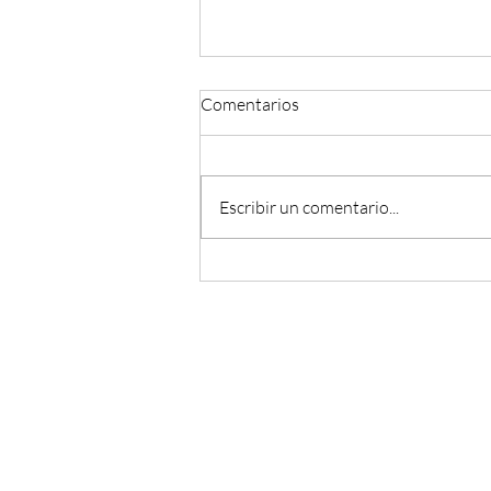
Comentarios
Escribir un comentario...
El ABC de la artesanía. ¡Gracias
Chanas!