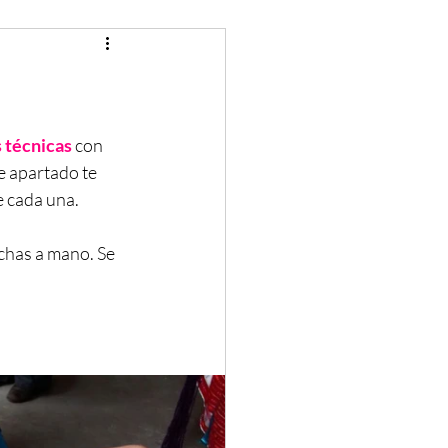
 técnicas 
con 
e apartado te 
 cada una. 
chas a mano. Se 