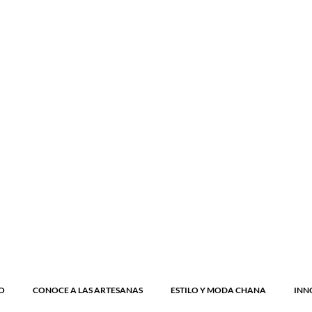
Inicio
Blog
Tienda
Ventas Cor
O
CONOCE A LAS ARTESANAS
ESTILO Y MODA CHANA
INN