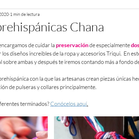
 2020
1 min de lectura
prehispánicas Chana
encargamos de cuidar la 
preservación 
de especialmente 
dos
los diseños increíbles de la ropa y accesorios Triqui.  En est
l sobre ambas y después te iremos contando más a fondo de
prehispánica con la que las artesanas crean piezas únicas he
ación de pulseras y collares principalmente.
iferentes terminados? 
Conócelos aquí
.