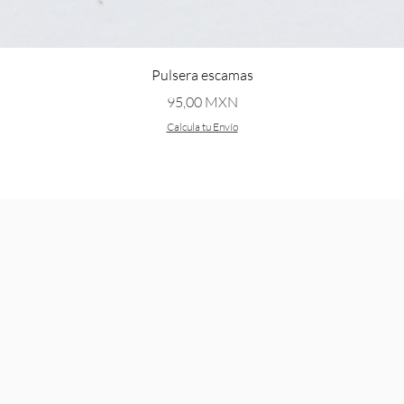
Vista rápida
Pulsera escamas
Precio
95,00 MXN
Calcula tu Envío