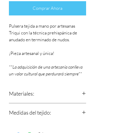
Comprar Ahora
Pulsera tejida a mano por artesanas
Triqui con la técnica prehispánica de
anudado en terminado de nudos.
¡Pieza artesanal y única!
**La adquisición de una artesanía conlleva
un valor cultural que perdurará siempre**
Materiales:
Hilos 100% de algodón y nudo
Medidas del tejido:
corredizo que se ajusta a tu muñeca.
Dije de metal.
Largo: 15.5 cm
Ancho: 1.1 cm