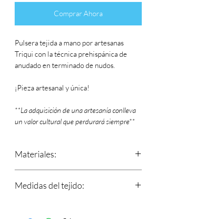
Comprar Ahora
Pulsera tejida a mano por artesanas
Triqui con la técnica prehispánica de
anudado en terminado de nudos.
¡Pieza artesanal y única!
**La adquisición de una artesanía conlleva
un valor cultural que perdurará siempre**
Materiales:
Hilos 100% de algodón y nudo
Medidas del tejido:
corredizo que se ajusta a tu muñeca.
Dije de metal.
Largo: 14.5 cm (incluyendo el dije)
Ancho: 1 cm