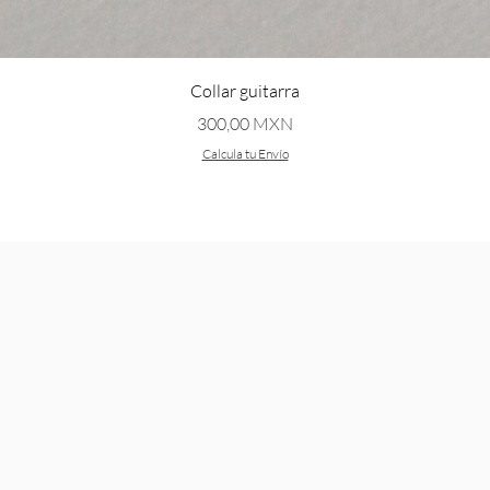
Vista rápida
Collar guitarra
Precio
300,00 MXN
Calcula tu Envío