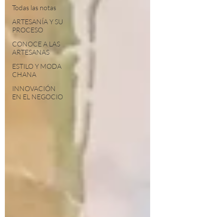
Todas las notas
ARTESANÍA Y SU
PROCESO
CONOCE A LAS
ARTESANAS
ESTILO Y MODA
CHANA
INNOVACIÓN
EN EL NEGOCIO