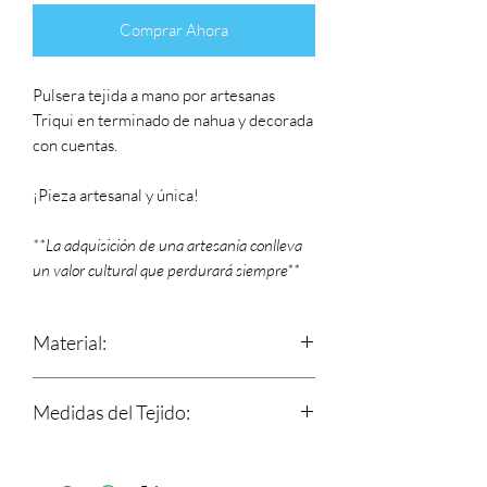
Comprar Ahora
Pulsera tejida a mano por artesanas
Triqui en terminado de nahua y decorada
con cuentas.
¡Pieza artesanal y única!
**La adquisición de una artesanía conlleva
un valor cultural que perdurará siempre**
Material:
Hilos 100% de algodón.
Medidas del Tejido:
Cuentas.
Largo: 17 cm
Ancho: 7 mm