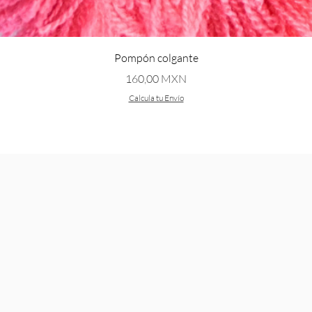
Vista rápida
Pompón colgante
Precio
160,00 MXN
Calcula tu Envío