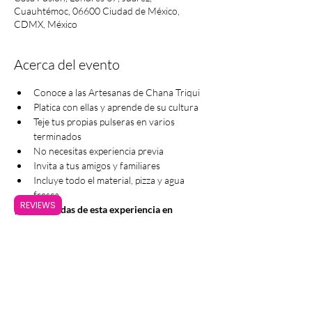
Cuauhtémoc, 06600 Ciudad de México,
CDMX, México
Acerca del evento
Conoce a las Artesanas de Chana Triqui
Platica con ellas y aprende de su cultura
Teje tus propias pulseras en varios 
terminados
No necesitas experiencia previa
Invita a tus amigos y familiares
Incluye todo el material, pizza y agua 
fresca
REVIEWS
¡No te pierdas de esta experiencia en 
colaboración con Casa Fusión!
Compartir este evento