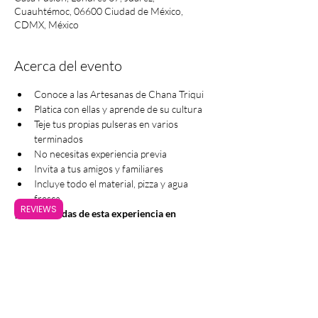
Cuauhtémoc, 06600 Ciudad de México,
CDMX, México
Acerca del evento
Conoce a las Artesanas de Chana Triqui
Platica con ellas y aprende de su cultura
Teje tus propias pulseras en varios 
terminados
No necesitas experiencia previa
Invita a tus amigos y familiares
Incluye todo el material, pizza y agua 
fresca
REVIEWS
¡No te pierdas de esta experiencia en 
colaboración con Casa Fusión!
Compartir este evento