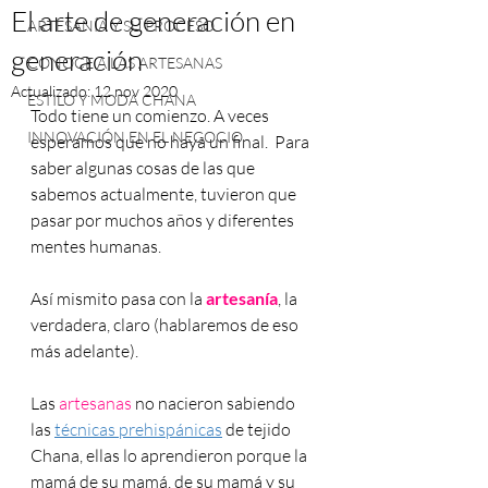
El arte de generación en
ARTESANÍA Y SU PROCESO
generación
CONOCE A LAS ARTESANAS
Actualizado:
12 nov 2020
ESTILO Y MODA CHANA
Todo tiene un comienzo. A veces 
INNOVACIÓN EN EL NEGOCIO
esperamos que no haya un final.  Para 
saber algunas cosas de las que 
sabemos actualmente, tuvieron que 
pasar por muchos años y diferentes 
mentes humanas.  
Así mismito pasa con la 
artesanía
, la 
verdadera, claro (hablaremos de eso 
más adelante).
Las 
artesanas 
no nacieron sabiendo 
las 
técnicas prehispánicas
 de tejido 
Chana, ellas lo aprendieron porque la 
mamá de su mamá, de su mamá y su 