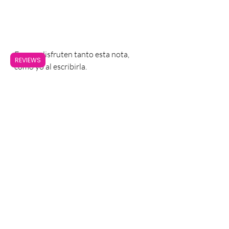
Espero disfruten tanto esta nota, 
REVIEWS
como yo al escribirla. 
¿Quieres saber más sobre Artesanía y
Negocios Innovadores? ¡Te enviaremos
Con amor. 
las próximas notas!
CONOCE A LAS ARTESANAS
Suscribirme
Entradas recientes
Ver todo