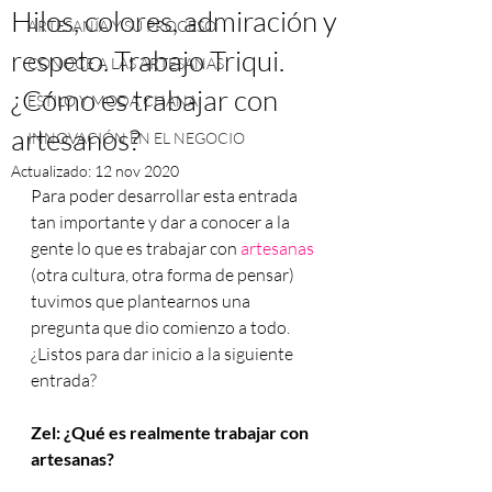
Hilos, colores, admiración y
ARTESANÍA Y SU PROCESO
respeto. Trabajo Triqui.
CONOCE A LAS ARTESANAS
¿Cómo es trabajar con
ESTILO Y MODA CHANA
artesanos?
INNOVACIÓN EN EL NEGOCIO
Actualizado:
12 nov 2020
Para poder desarrollar esta entrada 
tan importante y dar a conocer a la 
gente lo que es trabajar con 
artesanas 
(otra cultura, otra forma de pensar) 
tuvimos que plantearnos una 
pregunta que dio comienzo a todo. 
¿Listos para dar inicio a la siguiente 
entrada?
Zel: ¿Qué es realmente trabajar con 
artesanas?