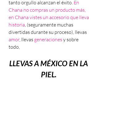
tanto orgullo alcanzan el éxito. 
En 
Chana no compras un producto más, 
en Chana vistes un accesorio que lleva 
historia
, (seguramente muchas 
divertidas durante su proceso), llevas 
amor
, llevas 
generaciones 
y sobre 
¿Quieres saber más sobre Artesanía y
todo, 
Negocios Innovadores? ¡Te enviaremos
las próximas notas!
LLEVAS A MÉXICO EN LA 
PIEL. 
Suscribirme